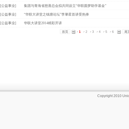
[公益事业]
集团与青海省慈善总会拟共同设立“华联圆梦助学基金”
[公益事业]
“华联大讲堂之钱塘论坛”李肇星首讲受热捧
[公益事业]
华联大讲堂2014精彩开讲
首页
1
2
3
4
5
6
尾
Copyright 2010 Unio